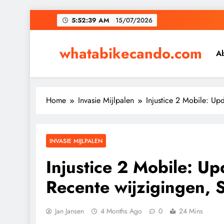
Skip
5:52:39 AM
15/07/2026
to
content
whatabikecando.com
A
Home
Invasie Mijlpalen
Injustice 2 Mobile: Up
INVASIE MIJLPALEN
Injustice 2 Mobile: Up
Recente wijzigingen, 
Jan Jansen
4 Months Ago
0
24 Mins